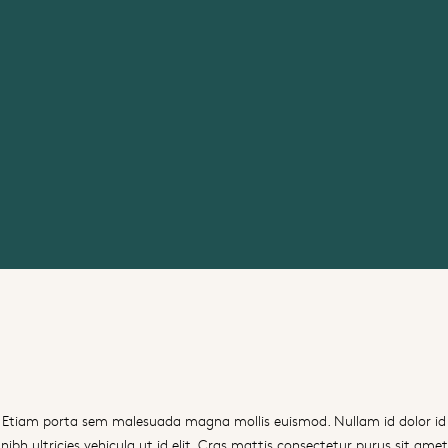
Etiam porta sem malesuada magna mollis euismod. Nullam id dolor id
nibh ultricies vehicula ut id elit. Cras mattis consectetur purus sit amet